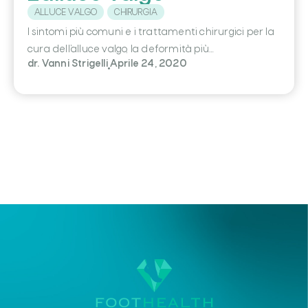
ALLUCE VALGO
CHIRURGIA
I sintomi più comuni e i trattamenti chirurgici per la
cura dell’alluce valgo, la deformità più…
dr. Vanni Strigelli
Aprile 24, 2020