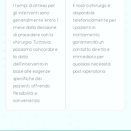
I tempi di attesa per
Il nostro chirurgo è
gli interventi sono
disponibile
generalmente entro 1
telefonicamente per
mese dalla decisione
i pazienti in
di procedere con la
trattamento,
chirurgia. Tuttavia,
garantendo un
possiamo concordare
contatto diretto e
la data
immediato per
dell'intervento in
qualsiasi necessità
base alle esigenze
post-operatoria.
specifiche dei
pazienti, offrendo
flessibilità e
convenienza.